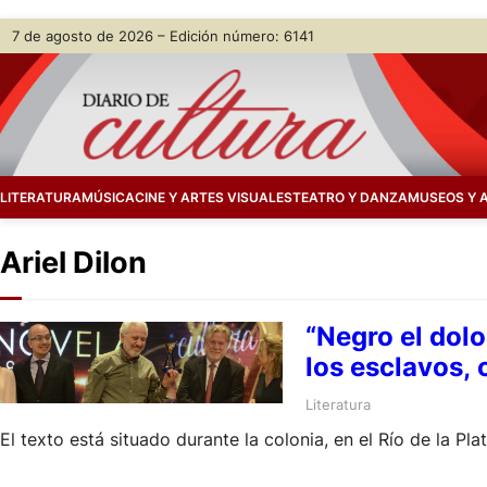
Skip
7 de agosto de 2026 – Edición número: 6141
to
content
LITERATURA
MÚSICA
CINE Y ARTES VISUALES
TEATRO Y DANZA
MUSEOS Y 
Ariel Dilon
“Negro el dol
los esclavos, 
Literatura
El texto está situado durante la colonia, en el Río de la Pl