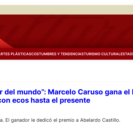
ARTES PLÁSTICAS
COSTUMBRES Y TENDENCIAS
TURISMO CULTURAL
ESTAD
or del mundo”: Marcelo Caruso gana el 
con ecos hasta el presente
ata. El ganador le dedicó el premio a Abelardo Castillo.