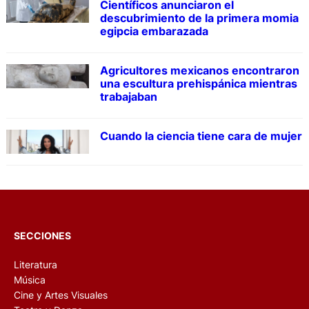
Científicos anunciaron el
descubrimiento de la primera momia
egipcia embarazada
Agricultores mexicanos encontraron
una escultura prehispánica mientras
trabajaban
Cuando la ciencia tiene cara de mujer
SECCIONES
Literatura
Música
Cine y Artes Visuales