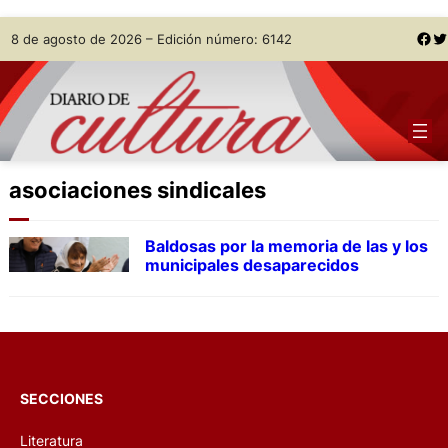
Skip
Facebook
Twitter
8 de agosto de 2026 – Edición número: 6142
to
content
asociaciones sindicales
Baldosas por la memoria de las y los
municipales desaparecidos
SECCIONES
Literatura