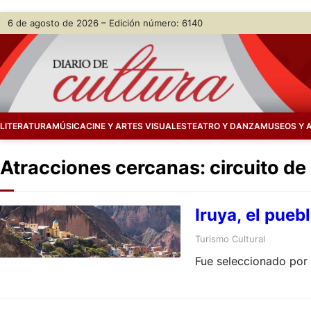
Skip
6 de agosto de 2026 – Edición número: 6140
to
content
LITERATURA
MÚSICA
CINE Y ARTES VISUALES
TEATRO Y DANZA
MUSEOS Y 
Atracciones cercanas: circuito de
Iruya, el pueb
Turismo Cultural
Fue seleccionado por 