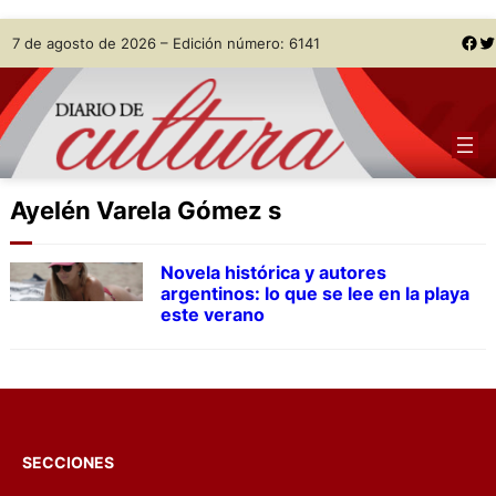
Skip
Facebook
Twitter
7 de agosto de 2026 – Edición número: 6141
to
content
Ayelén Varela Gómez s
Novela histórica y autores
argentinos: lo que se lee en la playa
este verano
SECCIONES