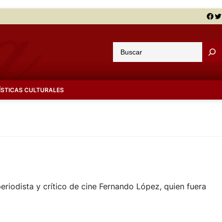
Facebook
Twitter
B
u
s
c
ÍSTICAS CULTURALES
a
r
eriodista y crítico de cine Fernando López, quien fuera