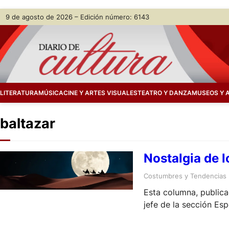
Skip
9 de agosto de 2026 – Edición número: 6143
to
content
LITERATURA
MÚSICA
CINE Y ARTES VISUALES
TEATRO Y DANZA
MUSEOS Y 
baltazar
Nostalgia de 
Costumbres y Tendencias
Esta columna, publica
jefe de la sección Es