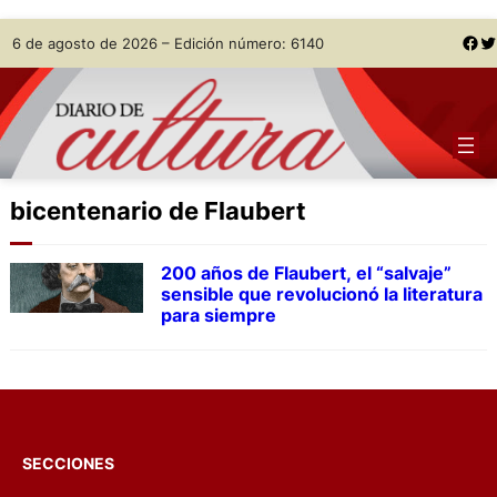
Skip
Facebook
Twitter
6 de agosto de 2026 – Edición número: 6140
to
content
bicentenario de Flaubert
200 años de Flaubert, el “salvaje”
sensible que revolucionó la literatura
para siempre
SECCIONES