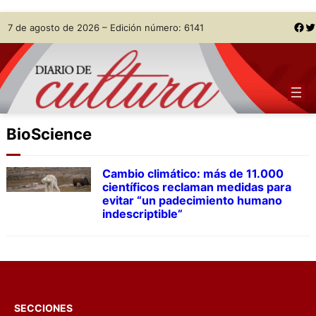
Skip
Facebook
Twitter
7 de agosto de 2026 – Edición número: 6141
to
content
BioScience
Cambio climático: más de 11.000
científicos reclaman medidas para
evitar “un padecimiento humano
indescriptible”
SECCIONES