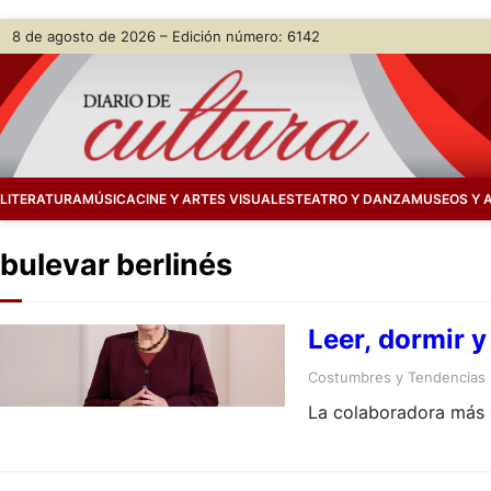
Skip
8 de agosto de 2026 – Edición número: 6142
to
content
LITERATURA
MÚSICA
CINE Y ARTES VISUALES
TEATRO Y DANZA
MUSEOS Y 
bulevar berlinés
Leer, dormir y
Costumbres y Tendencias
La colaboradora más c