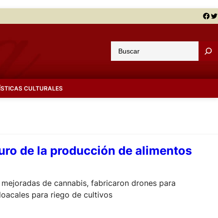
Facebook
Twitter
B
u
s
c
ÍSTICAS CULTURALES
a
r
turo de la producción de alimentos
des mejoradas de cannabis, fabricaron drones para
loacales para riego de cultivos