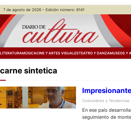
Skip
7 de agosto de 2026 – Edición número: 6141
to
content
LITERATURA
MÚSICA
CINE Y ARTES VISUALES
TEATRO Y DANZA
MUSEOS Y 
carne sintetica
Impresionante 
Costumbres y Tendencias
En ese país desarrolla
seguimiento de montes 