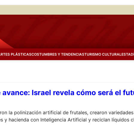
ARTES PLÁSTICAS
COSTUMBRES Y TENDENCIAS
TURISMO CULTURAL
ESTAD
avance: Israel revela cómo será el fu
ron la polinización artificial de frutales, crearon varieda
y hacienda con Inteligencia Artificial y reciclan líquidos c