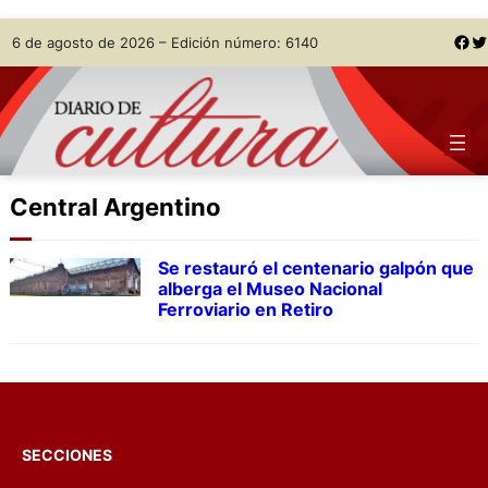
Skip
Facebook
Twitter
6 de agosto de 2026 – Edición número: 6140
to
content
Central Argentino
Se restauró el centenario galpón que
alberga el Museo Nacional
Ferroviario en Retiro
SECCIONES