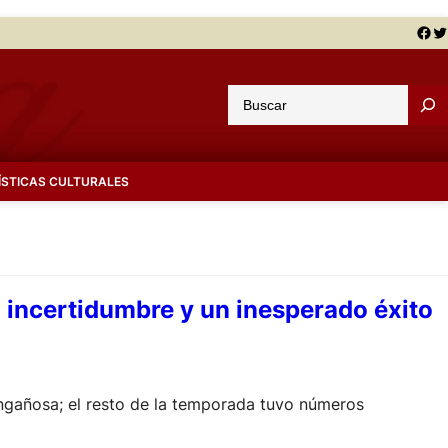
Facebook
Twitter
B
u
s
c
ÍSTICAS CULTURALES
a
r
la incertidumbre y un inesperado éxito
engañosa; el resto de la temporada tuvo números