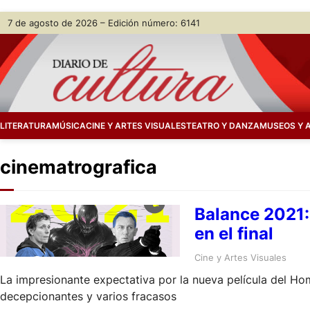
Skip
7 de agosto de 2026 – Edición número: 6141
to
content
LITERATURA
MÚSICA
CINE Y ARTES VISUALES
TEATRO Y DANZA
MUSEOS Y 
cinematrografica
Balance 2021: 
en el final
Cine y Artes Visuales
La impresionante expectativa por la nueva película del Ho
decepcionantes y varios fracasos