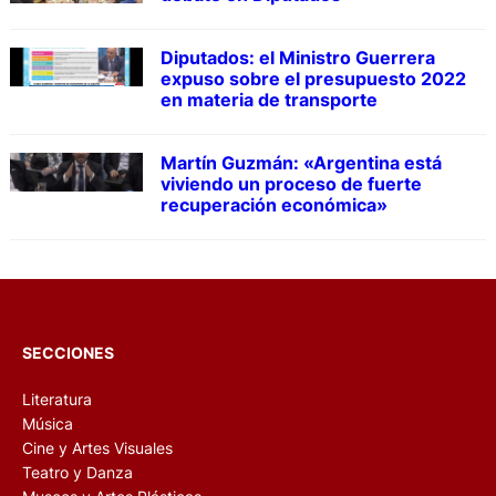
Diputados: el Ministro Guerrera
expuso sobre el presupuesto 2022
en materia de transporte
Martín Guzmán: «Argentina está
viviendo un proceso de fuerte
recuperación económica»
SECCIONES
Literatura
Música
Cine y Artes Visuales
Teatro y Danza