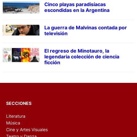
Cinco playas paradisíacas
escondidas en la Argentina
La guerra de Malvinas contada por
televisión
El regreso de Minotauro, la
legendaria colección de ciencia
ficción
SECCIONES
Literatura
Música
Cine y Artes Visuales
Teatro y Danza