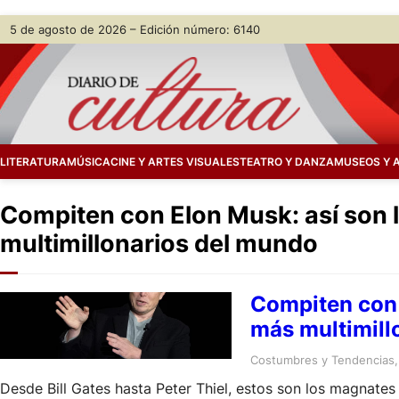
Skip
5 de agosto de 2026 – Edición número: 6140
to
content
LITERATURA
MÚSICA
CINE Y ARTES VISUALES
TEATRO Y DANZA
MUSEOS Y 
Compiten con Elon Musk: así son 
multimillonarios del mundo
Compiten con 
más multimill
Costumbres y Tendencias
,
Desde Bill Gates hasta Peter Thiel, estos son los magnates 