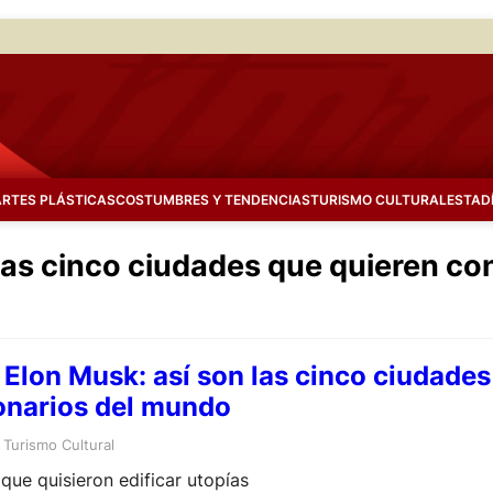
ARTES PLÁSTICAS
COSTUMBRES Y TENDENCIAS
TURISMO CULTURAL
ESTAD
las cinco ciudades que quieren co
Elon Musk: así son las cinco ciudades
onarios del mundo
 
Turismo Cultural
que quisieron edificar utopías