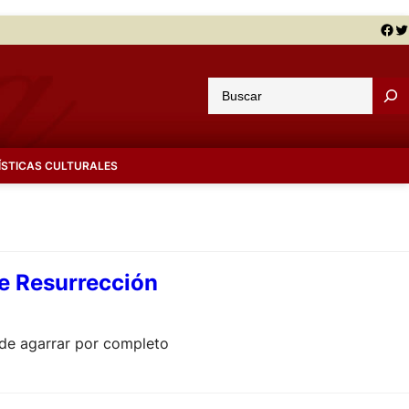
Facebook
Twitter
B
u
s
c
ÍSTICAS CULTURALES
a
r
de Resurrección
uede agarrar por completo