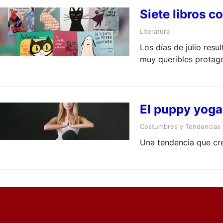
Siete libros c
Literatura
Los días de julio res
muy queribles protag
El puppy yoga
Costumbres y Tendencias
Una tendencia que cre