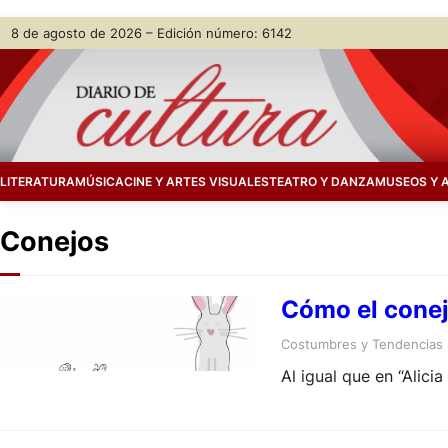
Skip
8 de agosto de 2026 – Edición número: 6142
to
content
LITERATURA
MÚSICA
CINE Y ARTES VISUALES
TEATRO Y DANZA
MUSEOS Y 
Conejos
Cómo el conej
Costumbres y Tendencias
Al igual que en “Alici