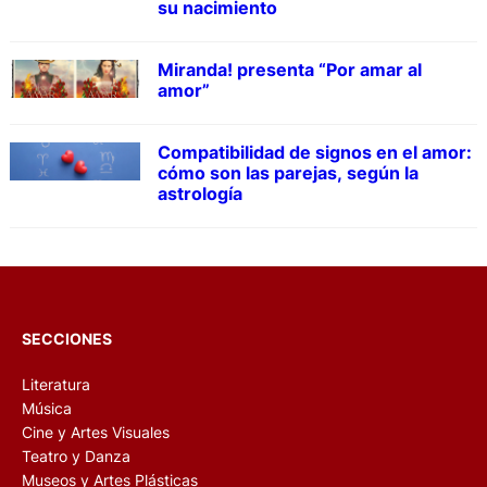
su nacimiento
Miranda! presenta “Por amar al
amor”
Compatibilidad de signos en el amor:
cómo son las parejas, según la
astrología
SECCIONES
Literatura
Música
Cine y Artes Visuales
Teatro y Danza
Museos y Artes Plásticas