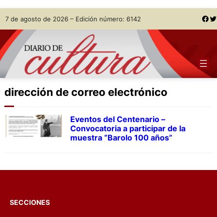
Skip
Facebook
Twitter
7 de agosto de 2026 – Edición número: 6142
to
content
dirección de correo electrónico
Eventos del Centenario –
Convocatoria a participar de la
muestra “Barolo 100 años”
SECCIONES