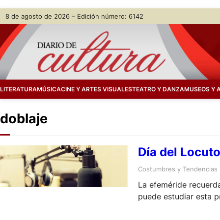
Skip
8 de agosto de 2026 – Edición número: 6142
to
content
LITERATURA
MÚSICA
CINE Y ARTES VISUALES
TEATRO Y DANZA
MUSEOS Y 
doblaje
Día del Locuto
Costumbres y Tendencias
La efeméride recuerda
puede estudiar esta p