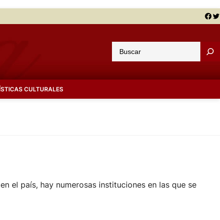
Facebook
Twitter
B
u
s
c
ÍSTICAS CULTURALES
a
r
en el país, hay numerosas instituciones en las que se