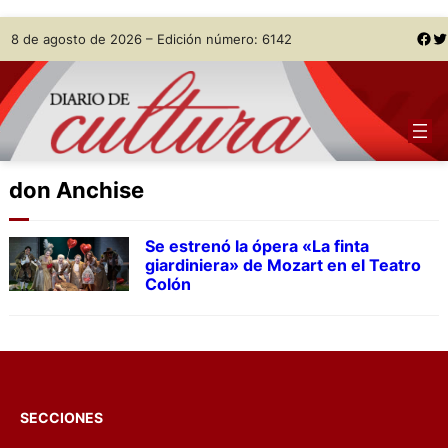
Skip
Facebook
Twitter
8 de agosto de 2026 – Edición número: 6142
to
content
don Anchise
Se estrenó la ópera «La finta
giardiniera» de Mozart en el Teatro
Colón
SECCIONES