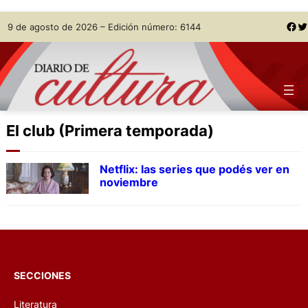
Skip
Facebook
Twitter
9 de agosto de 2026 – Edición número: 6144
to
content
El club (Primera temporada)
Netflix: las series que podés ver en
noviembre
SECCIONES
Literatura