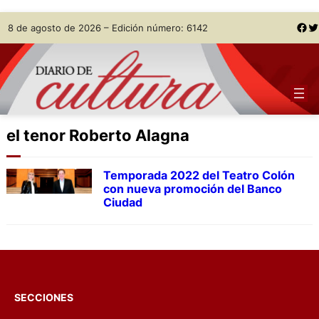
Skip
Facebook
Twitter
8 de agosto de 2026 – Edición número: 6142
to
content
el tenor Roberto Alagna
Temporada 2022 del Teatro Colón
con nueva promoción del Banco
Ciudad
SECCIONES