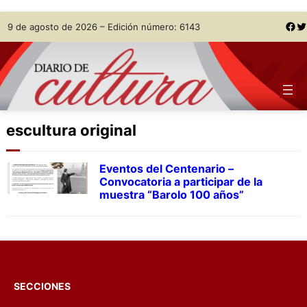
Skip
Facebook
Twitter
9 de agosto de 2026 – Edición número: 6143
to
content
escultura original
Eventos del Centenario –
Convocatoria a participar de la
muestra “Barolo 100 años”
SECCIONES