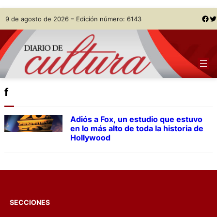
Skip
Facebook
Twitter
9 de agosto de 2026 – Edición número: 6143
to
content
f
Adiós a Fox, un estudio que estuvo
en lo más alto de toda la historia de
Hollywood
SECCIONES