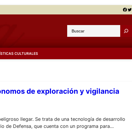
Facebook
Twitter
B
u
s
c
ÍSTICAS CULTURALES
a
r
tónomos de exploración y vigilancia
ligroso llegar. Se trata de una tecnología de desarrollo
terio de Defensa, que cuenta con un programa para