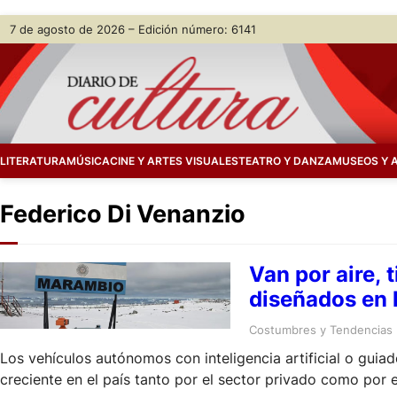
Skip
7 de agosto de 2026 – Edición número: 6141
to
content
LITERATURA
MÚSICA
CINE Y ARTES VISUALES
TEATRO Y DANZA
MUSEOS Y 
Federico Di Venanzio
Van por aire, 
diseñados en 
Costumbres y Tendencias
Los vehículos autónomos con inteligencia artificial o guiad
creciente en el país tanto por el sector privado como por