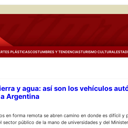
ARTES PLÁSTICAS
COSTUMBRES Y TENDENCIAS
TURISMO CULTURAL
ESTAD
tierra y agua: así son los vehículos au
la Argentina
os en forma remota se abren camino en donde es difícil y pe
 el sector público de la mano de universidades y del Minis