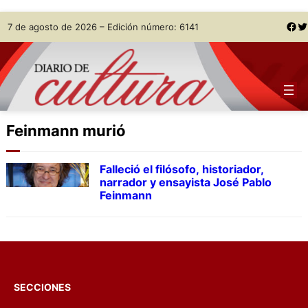
Skip
Facebook
Twitter
7 de agosto de 2026 – Edición número: 6141
to
content
Feinmann murió
Falleció el filósofo, historiador,
narrador y ensayista José Pablo
Feinmann
SECCIONES