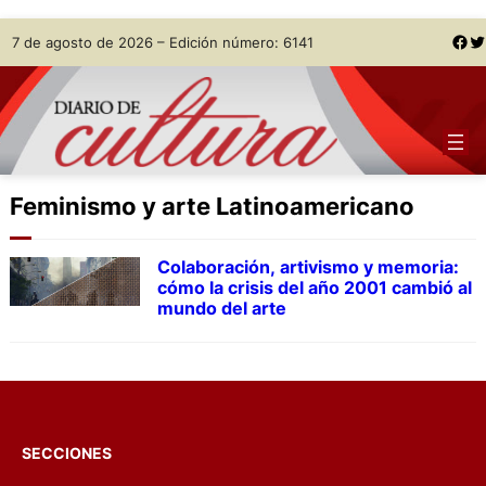
Skip
Facebook
Twitter
7 de agosto de 2026 – Edición número: 6141
to
content
Feminismo y arte Latinoamericano
Colaboración, artivismo y memoria:
cómo la crisis del año 2001 cambió al
mundo del arte
SECCIONES