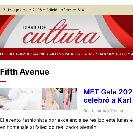
Skip
7 de agosto de 2026 – Edición número: 6141
to
content
LITERATURA
MÚSICA
CINE Y ARTES VISUALES
TEATRO Y DANZA
MUSEOS Y 
Fifth Avenue
MET Gala 2023
celebró a Karl
Costumbres y Tendencias
El evento fashionista por excelencia se realizó este lunes
en homenaje al fallecido realizador alemán