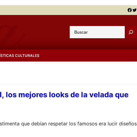
Facebook
Twitter
B
u
s
c
ÍSTICAS CULTURALES
a
r
 los mejores looks de la velada que
stimenta que debían respetar los famosos era lucir diseños