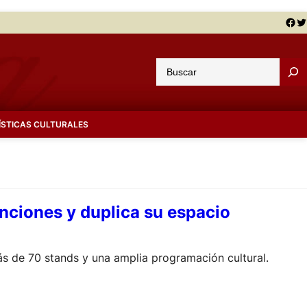
Facebook
Twitter
B
u
s
c
ÍSTICAS CULTURALES
a
r
enciones y duplica su espacio
 más de 70 stands y una amplia programación cultural.