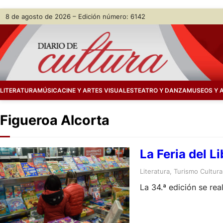
Skip
8 de agosto de 2026 – Edición número: 6142
to
content
LITERATURA
MÚSICA
CINE Y ARTES VISUALES
TEATRO Y DANZA
MUSEOS Y 
Figueroa Alcorta
La Feria del L
Literatura
, 
Turismo Cultura
La 34.ª edición se rea