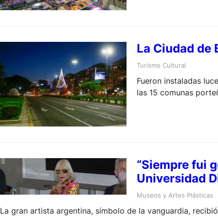
La Ciudad de B
Turismo Cultural
Fueron instaladas luc
las 15 comunas porteñ
“Siempre fui g
Universidad Di
Museos y Artes Plásticas
La gran artista argentina, símbolo de la vanguardia, recibió