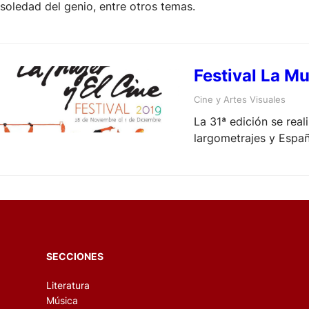
soledad del genio, entre otros temas.
Festival La Mu
Cine y Artes Visuales
La 31ª edición se rea
largometrajes y Españ
SECCIONES
Literatura
Música