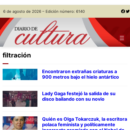
Skip
Facebook
Twitter
6 de agosto de 2026 – Edición número: 6140
to
content
filtración
Encontraron extrañas criaturas a
900 metros bajo el hielo antártico
Lady Gaga festejó la salida de su
disco bailando con su novio
Quién es Olga Tokarczuk, la escritora
polaca feminista y políticamente
incorrecta premiada con el Nobel de