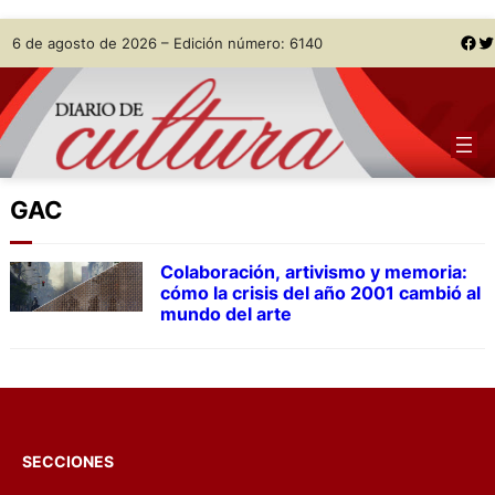
Skip
Facebook
Twitter
6 de agosto de 2026 – Edición número: 6140
to
content
GAC
Colaboración, artivismo y memoria:
cómo la crisis del año 2001 cambió al
mundo del arte
SECCIONES