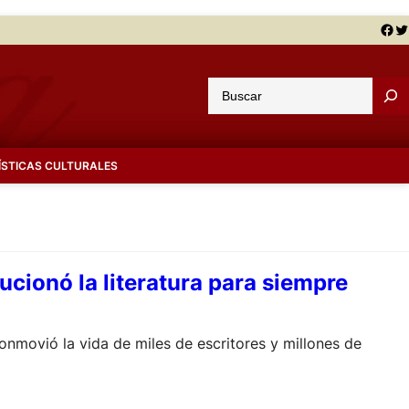
Facebook
Twitter
B
u
s
c
ÍSTICAS CULTURALES
a
r
ucionó la literatura para siempre
nmovió la vida de miles de escritores y millones de