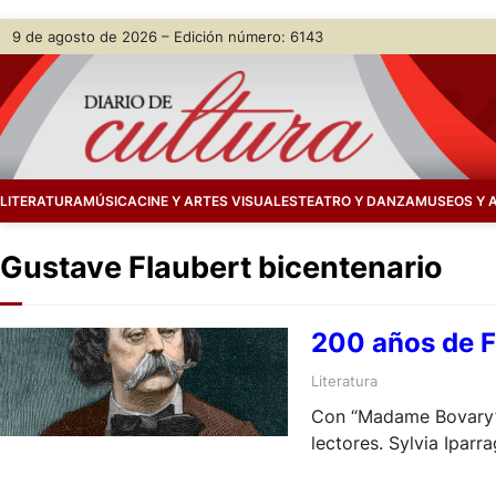
Skip
9 de agosto de 2026 – Edición número: 6143
to
content
LITERATURA
MÚSICA
CINE Y ARTES VISUALES
TEATRO Y DANZA
MUSEOS Y 
Gustave Flaubert bicentenario
200 años de Fl
Literatura
Con “Madame Bovary” m
lectores. Sylvia Iparr