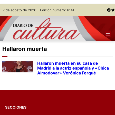
Skip
Facebook
Twitter
7 de agosto de 2026 – Edición número: 6141
to
content
Hallaron muerta
Hallaron muerta en su casa de
Madrid a la actriz española y «Chica
Almodovar» Verónica Forqué
SECCIONES