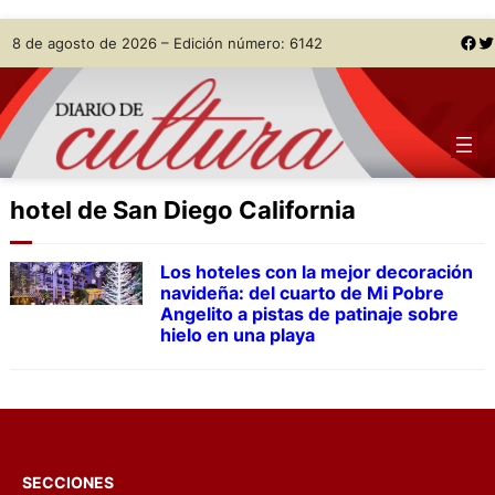
Skip
Facebook
Twitter
8 de agosto de 2026 – Edición número: 6142
to
content
hotel de San Diego California
Los hoteles con la mejor decoración
navideña: del cuarto de Mi Pobre
Angelito a pistas de patinaje sobre
hielo en una playa
SECCIONES