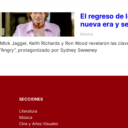
El regreso de 
nueva era y s
Música
Mick Jagger, Keith Richards y Ron Wood revelaron las clav
“Angry”, protagonizado por Sydney Sweeney
SECCIONES
Literatura
Música
Cine y Artes Visuales