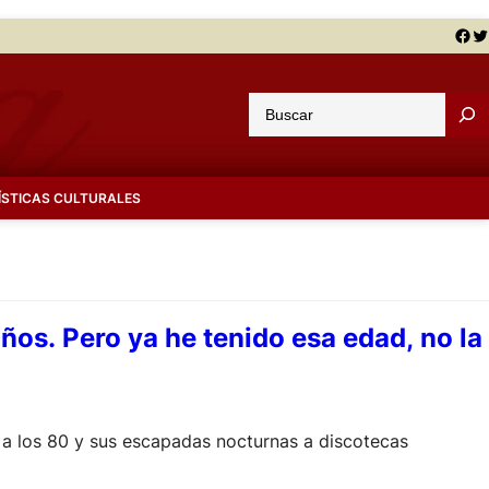
Facebook
Twitter
B
u
s
c
ÍSTICAS CULTURALES
a
r
años. Pero ya he tenido esa edad, no la
o a los 80 y sus escapadas nocturnas a discotecas