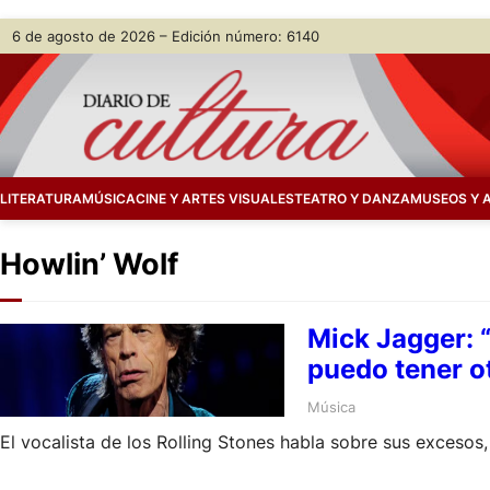
Skip
6 de agosto de 2026 – Edición número: 6140
to
content
LITERATURA
MÚSICA
CINE Y ARTES VISUALES
TEATRO Y DANZA
MUSEOS Y 
Howlin’ Wolf
Mick Jagger: “
puedo tener o
Música
El vocalista de los Rolling Stones habla sobre sus excesos