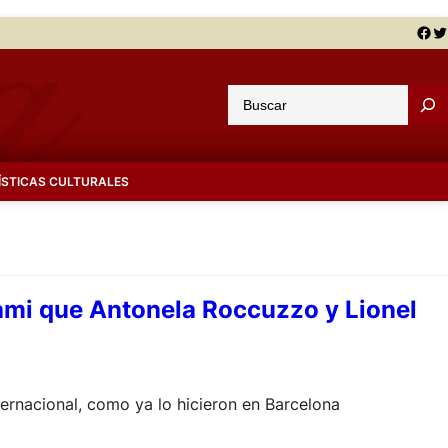
Facebook
Twitter
B
u
s
c
ÍSTICAS CULTURALES
a
r
ami que Antonela Roccuzzo y Lionel
ernacional, como ya lo hicieron en Barcelona