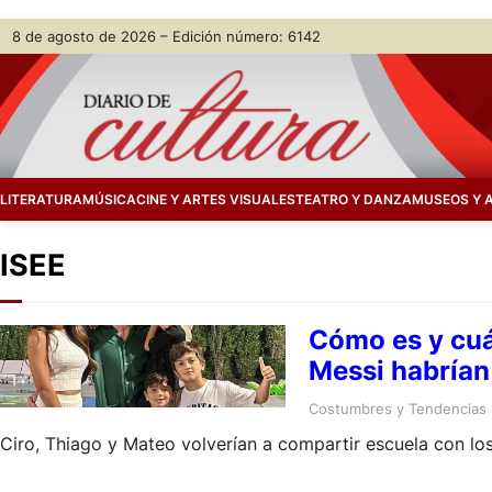
Skip
8 de agosto de 2026 – Edición número: 6142
to
content
LITERATURA
MÚSICA
CINE Y ARTES VISUALES
TEATRO Y DANZA
MUSEOS Y 
ISEE
Cómo es y cuá
Messi habrían 
Costumbres y Tendencias
Ciro, Thiago y Mateo volverían a compartir escuela con lo