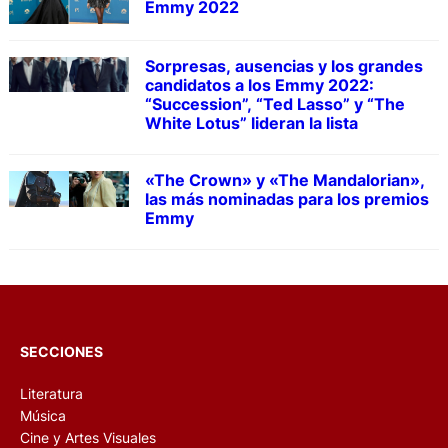
Emmy 2022
Sorpresas, ausencias y los grandes
candidatos a los Emmy 2022:
“Succession”, “Ted Lasso” y “The
White Lotus” lideran la lista
«The Crown» y «The Mandalorian»,
las más nominadas para los premios
Emmy
SECCIONES
Literatura
Música
Cine y Artes Visuales