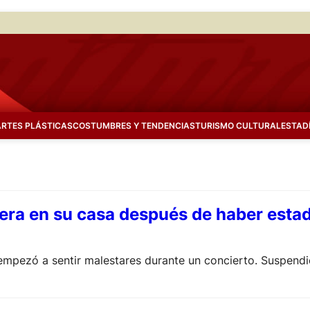
ARTES PLÁSTICAS
COSTUMBRES Y TENDENCIAS
TURISMO CULTURAL
ESTAD
pera en su casa después de haber esta
 empezó a sentir malestares durante un concierto. Suspendió