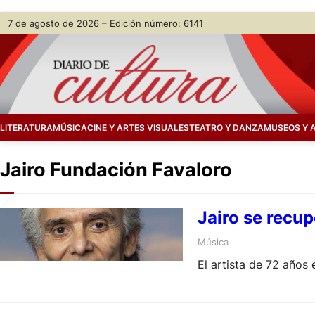
Skip
7 de agosto de 2026 – Edición número: 6141
to
content
LITERATURA
MÚSICA
CINE Y ARTES VISUALES
TEATRO Y DANZA
MUSEOS Y 
Jairo Fundación Favaloro
Jairo se recu
Música
El artista de 72 años