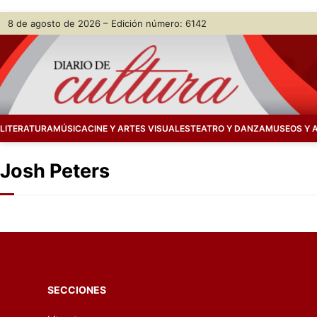
Skip
8 de agosto de 2026 – Edición número: 6142
to
content
LITERATURA
MÚSICA
CINE Y ARTES VISUALES
TEATRO Y DANZA
MUSEOS Y 
Josh Peters
SECCIONES