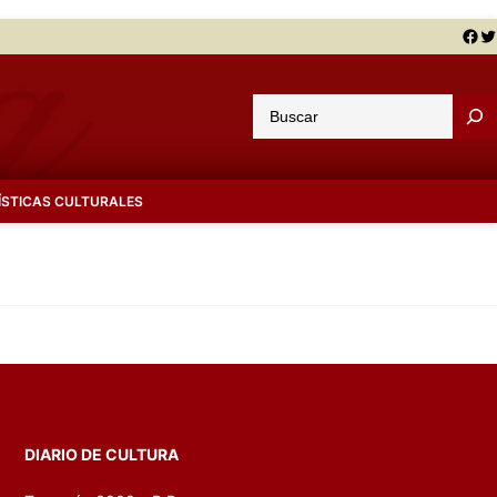
Facebook
Twitter
B
u
s
c
ÍSTICAS CULTURALES
a
r
DIARIO DE CULTURA