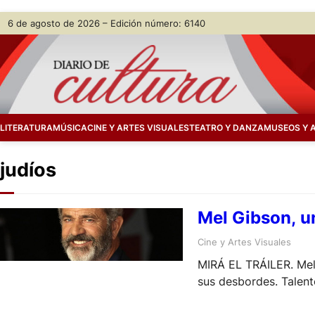
Skip
6 de agosto de 2026 – Edición número: 6140
to
content
LITERATURA
MÚSICA
CINE Y ARTES VISUALES
TEATRO Y DANZA
MUSEOS Y 
judíos
Mel Gibson, u
Cine y Artes Visuales
MIRÁ EL TRÁILER. Mel 
sus desbordes. Talent
estrena su nueva pelíc