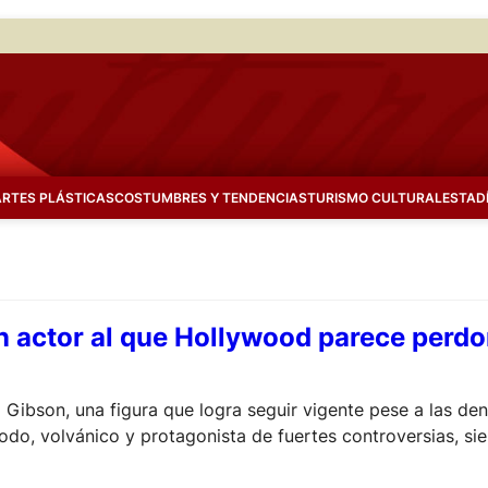
ARTES PLÁSTICAS
COSTUMBRES Y TENDENCIAS
TURISMO CULTURAL
ESTAD
n actor al que Hollywood parece perdo
Gibson, una figura que logra seguir vigente pese a las den
odo, volvánico y protagonista de fuertes controversias, si
ula: «Entre la razón y la locura».