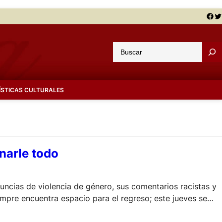
Facebook
Twitter
B
u
s
c
ÍSTICAS CULTURALES
a
r
narle todo
uncias de violencia de género, sus comentarios racistas y
empre encuentra espacio para el regreso; este jueves se