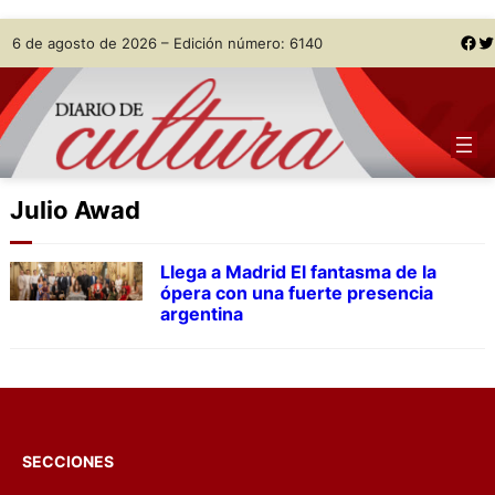
Skip
Facebook
Twitter
6 de agosto de 2026 – Edición número: 6140
to
content
Julio Awad
Llega a Madrid El fantasma de la
ópera con una fuerte presencia
argentina
SECCIONES