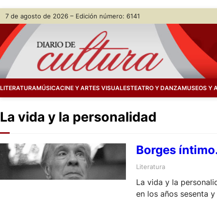
Skip
7 de agosto de 2026 – Edición número: 6141
to
content
LITERATURA
MÚSICA
CINE Y ARTES VISUALES
TEATRO Y DANZA
MUSEOS Y 
La vida y la personalidad
Borges íntimo.
Literatura
La vida y la personali
en los años sesenta y