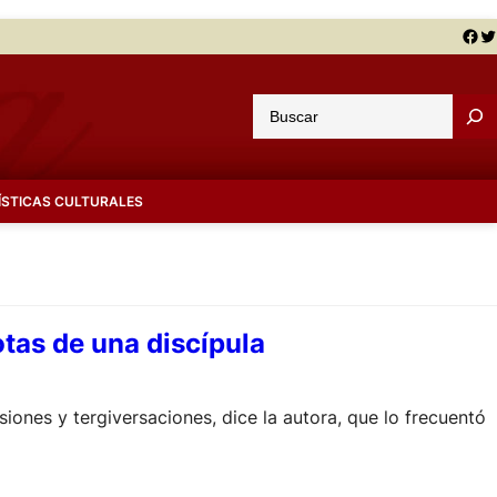
Facebook
Twitter
B
u
s
c
ÍSTICAS CULTURALES
a
r
otas de una discípula
siones y tergiversaciones, dice la autora, que lo frecuentó