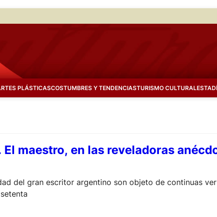
ARTES PLÁSTICAS
COSTUMBRES Y TENDENCIAS
TURISMO CULTURAL
ESTAD
 El maestro, en las reveladoras anécd
dad del gran escritor argentino son objeto de continuas ver
 setenta