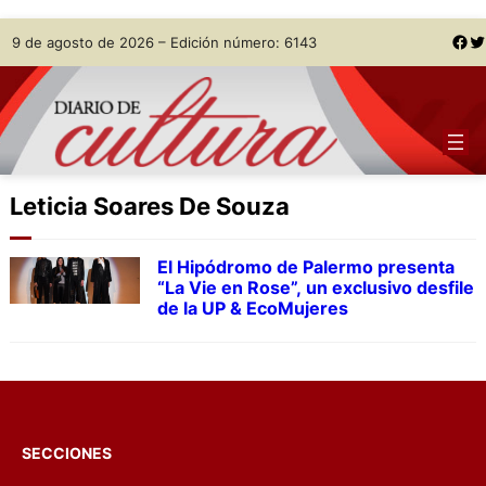
Skip
Facebook
Twitter
9 de agosto de 2026 – Edición número: 6143
to
content
Leticia Soares De Souza
El Hipódromo de Palermo presenta
“La Vie en Rose”, un exclusivo desfile
de la UP & EcoMujeres
SECCIONES