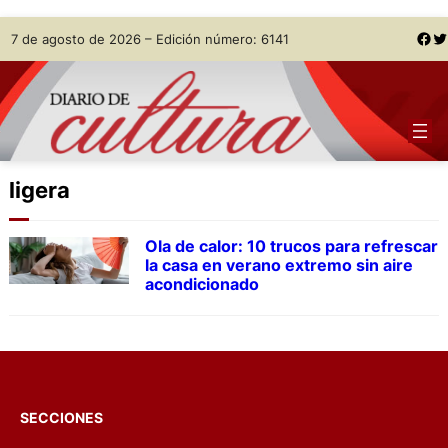
Skip
Facebook
Twitter
7 de agosto de 2026 – Edición número: 6141
to
content
ligera
Ola de calor: 10 trucos para refrescar
la casa en verano extremo sin aire
acondicionado
SECCIONES