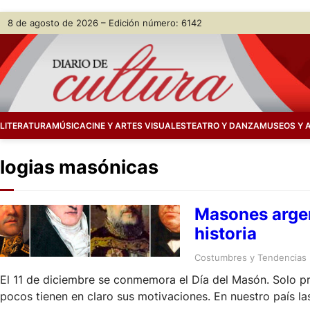
Skip
8 de agosto de 2026 – Edición número: 6142
to
content
LITERATURA
MÚSICA
CINE Y ARTES VISUALES
TEATRO Y DANZA
MUSEOS Y 
logias masónicas
Masones argen
historia
Costumbres y Tendencias
El 11 de diciembre se conmemora el Día del Masón. Solo pr
pocos tienen en claro sus motivaciones. En nuestro país l