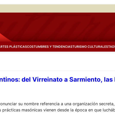
ARTES PLÁSTICAS
COSTUMBRES Y TENDENCIAS
TURISMO CULTURAL
ESTAD
tinos: del Virreinato a Sarmiento, las
onunciar su nombre referencia a una organización secreta,
as prácticas masónicas vienen desde la época en que lucháb