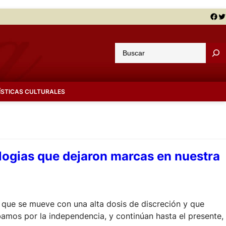
Facebook
Twitter
B
u
s
c
ÍSTICAS CULTURALES
a
r
 logias que dejaron marcas en nuestra
 que se mueve con una alta dosis de discreción y que
amos por la independencia, y continúan hasta el presente,