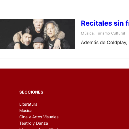
Recitales sin 
Música
, 
Turismo Cultural
Además de Coldplay, q
SECCIONES
Literatura
Música
Cine y Artes Visuales
Teatro y Danza