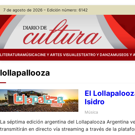
Skip
7 de agosto de 2026 – Edición número: 6142
to
content
LITERATURA
MÚSICA
CINE Y ARTES VISUALES
TEATRO Y DANZA
MUSEOS Y 
lollapallooza
El Lollapalooz
Isidro
Música
La séptima edición argentina del Lollapalooza Argentina v
transmitirán en directo vía streaming a través de la plataf