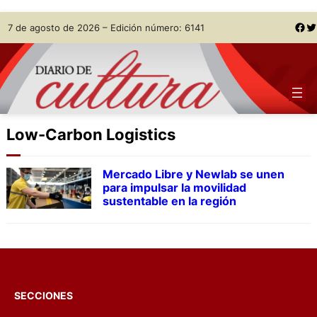
Skip
Facebook
Twitter
7 de agosto de 2026 – Edición número: 6141
to
content
Low-Carbon Logistics
Mercado Libre y Newlab se unen
para impulsar la movilidad
sustentable en la región
SECCIONES