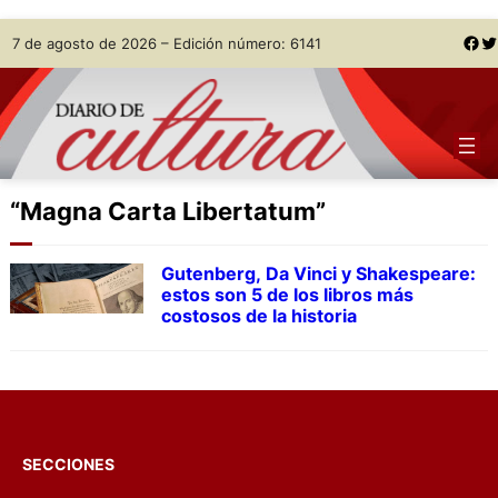
Skip
Facebook
Twitter
7 de agosto de 2026 – Edición número: 6141
to
content
“Magna Carta Libertatum”
Gutenberg, Da Vinci y Shakespeare:
estos son 5 de los libros más
costosos de la historia
SECCIONES