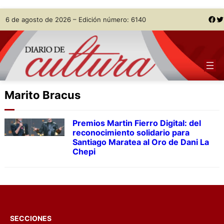
Skip
Facebook
Twitter
6 de agosto de 2026 – Edición número: 6140
to
content
Marito Bracus
Premios Martin Fierro Digital: del
reconocimiento solidario para
Santiago Maratea al Oro de Dani La
Chepi
SECCIONES