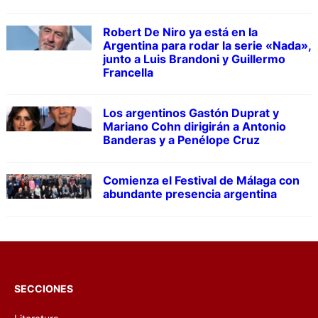
Robert De Niro ya está en la
Argentina para rodar la serie «Nada»,
junto a Luis Brandoni y Guillermo
Francella
Los argentinos Gastón Duprat y
Mariano Cohn dirigirán a Antonio
Banderas y a Penélope Cruz
Comienza el Festival de Málaga con
abundante presencia argentina
SECCIONES